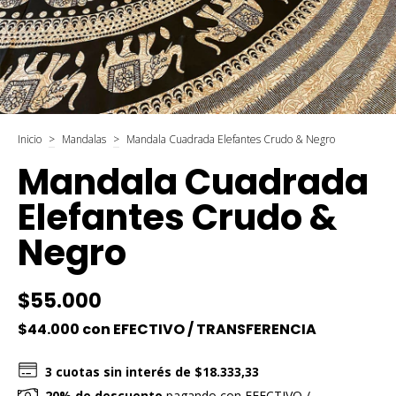
Inicio
>
Mandalas
>
Mandala Cuadrada Elefantes Crudo & Negro
Mandala Cuadrada
Elefantes Crudo &
Negro
$55.000
$44.000
con
EFECTIVO / TRANSFERENCIA
3
cuotas sin interés de
$18.333,33
20% de descuento
pagando con EFECTIVO /