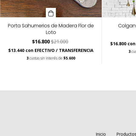
Porta Sahumerios de Madera Flor de
Colgant
Loto
$16.800
$21.000
$16.800
con
$13.440
con
EFECTIVO / TRANSFERENCIA
3
cu
3
cuotas sin interés de
$5.600
Inicio
Producto