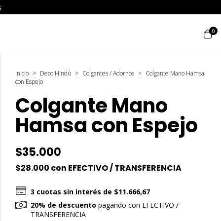
s
0
Inicio
>
Deco Hindú
>
Colgantes / Adornos
>
Colgante Mano Hamsa
con Espejo
Colgante Mano
Hamsa con Espejo
$35.000
$28.000
con
EFECTIVO / TRANSFERENCIA
3
cuotas sin interés de
$11.666,67
20% de descuento
pagando con EFECTIVO /
TRANSFERENCIA