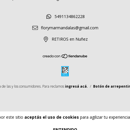
5491134862228
florymarmandalas@gmail.com
RETIROS en Nuñez
 de las y los consumidores. Para reclamos
ingresá acá.
/
Botón de arrepenti
por este sitio
aceptás el uso de cookies
para agilizar tu experienci
ENTENDIDO