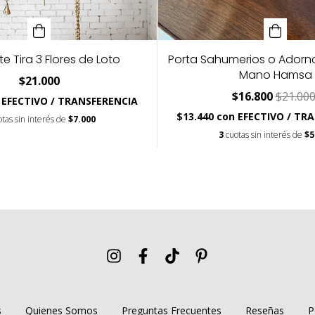
e Tira 3 Flores de Loto
Porta Sahumerios o Ador
Mano Hamsa
$21.000
$16.800
$21.00
EFECTIVO / TRANSFERENCIA
$13.440
con
EFECTIVO / TR
otas sin interés de
$7.000
3
cuotas sin interés de
$5
s
Quienes Somos
Preguntas Frecuentes
Reseñas
P