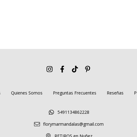
s
Quienes Somos
Preguntas Frecuentes
Reseñas
P
5491134862228
florymarmandalas@gmail.com
RETIROS en Nuñez