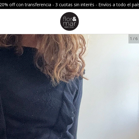
20% off con transferencia - 3 cuotas sin interés - Envíos a todo el paí
1
/
6