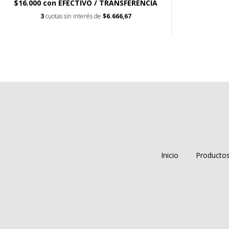
$16.000
con
EFECTIVO / TRANSFERENCIA
3
cuotas sin interés de
$6.666,67
Inicio
Producto